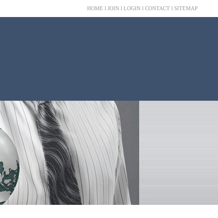
HOME
l
JOIN
l
LOGIN
l
CONTACT
l
SITEMAP