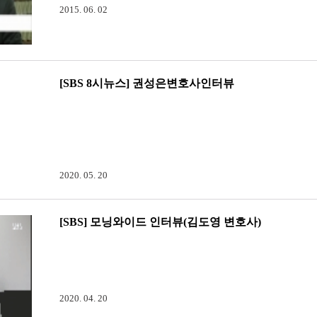
2015. 06. 02
[SBS 8시뉴스] 권성은변호사인터뷰
[SBS 8시 뉴스] 권성은변호사 인터뷰2020년 5월19일 SBS
쟁 및 대표 이사해임 등에 관련한 권성은 변호사의 인터뷰가 함
바랍니다.-방송링크(04:25)- SBS PICK 안내 [단독 풀영상] '
(01:30)-[단독] 국가 납부한다던 회사 지분, 도로 사들이려 했다?
2020. 05. 20
[SBS] 모닝와이드 인터뷰(김도영 변호사)
[SBS] 모닝와이드 인터뷰(김도영 변호사)SBS 모닝와이드 3부
니다.'모닝베댓- 월급줬다 뺐는 어린이집' - 관련 내용 및 동영상
크: 모닝와이드-2020_04_14-김도영변호사
2020. 04. 20